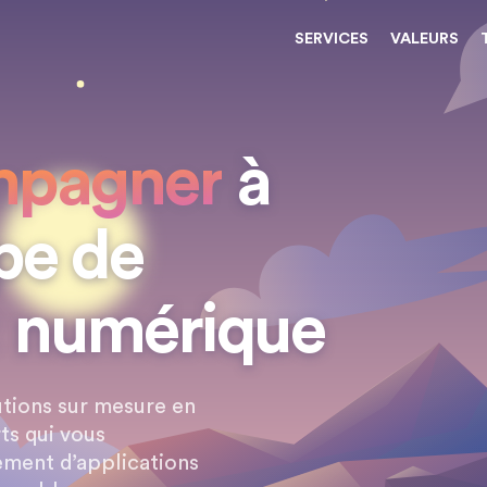
SERVICES
VALEURS
mpagner
à
t
numérique
tions sur mesure en
ts qui vous
ment d’applications